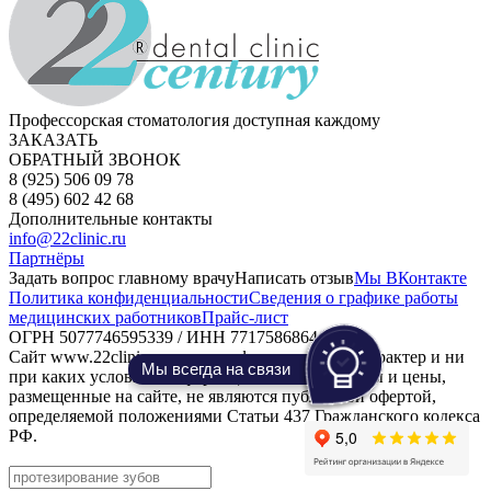
Профессорская стоматология доступная каждому
ЗАКАЗАТЬ
ОБРАТНЫЙ ЗВОНОК
8 (925) 506 09 78
8 (495) 602 42 68
Дополнительные контакты
info@22clinic.ru
Партнёры
Задать вопрос главному врачу
Написать отзыв
Мы ВКонтакте
Политика конфиденциальности
Сведения о графике работы
медицинских работников
Прайс-лист
ОГРН 5077746595339 / ИНН 7717586864
Сайт www.22clinic.ru носит информационный характер и ни
Мы всегда на связи
при каких условиях информационные материалы и цены,
размещенные на сайте, не являются публичной офертой,
определяемой положениями Статьи 437 Гражданского кодекса
РФ.
Продвижение сайта -
MOSSEO