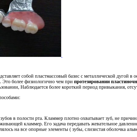
ставляет собой пластмассовый базис с металлической дугой в ос
. Это более физиологично чем при
протезировании пластиноч
ьзовании, Наблюдается более короткий период привыкания, отсут
пособами:
убов в полости рта. Кламмер плотно охватывает зуб, не причин
живающей кламмер. Его задача передавать жевательное давление
ялось на все опорные элементы ( зубы, слизистая оболочка аль