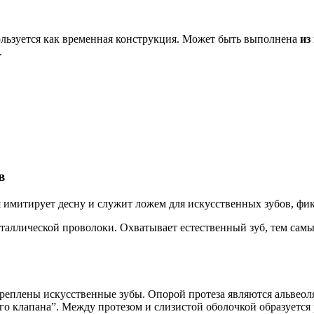
ользуется как временная конструкция. Может быть выполнена
из
.
в
ая имитирует десну и служит ложем для искусственных зубов, фи
ллической проволоки. Охватывает естественный зуб, тем самым
креплены искусственные зубы. Опорой протеза являются альвеоля
го клапана”. Между протезом и слизистой оболочкой образуется