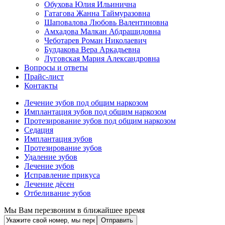
Обухова Юлия Ильинична
Гатагова Жанна Таймуразовна
Шаповалова Любовь Валентиновна
Амхадова Малкан Абдрашидовна
Чеботарев Роман Николаевич
Булдакова Вера Аркадьевна
Луговская Мария Александровна
Вопросы и ответы
Прайс-лист
Контакты
Лечение зубов под общим наркозом
Имплантация зубов под общим наркозом
Протезирование зубов под общим наркозом
Седация
Имплантация зубов
Протезирование зубов
Удаление зубов
Лечение зубов
Исправление прикуса
Лечение дёсен
Отбеливание зубов
Мы Вам перезвоним в ближайшее время