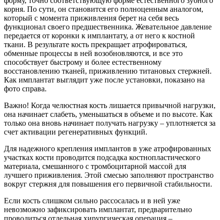
форму, точно соответствующую форме естественного зубного
корня. По сути, он становится его полноценным аналогом,
который с момента приживления берет на себя весь
функционал своего предшественника. Жевательное давление
передается от коронки к имплантату, а от него к костной
ткани. В результате кость прекращает атрофироваться,
обменные процессы в ней возобновляются, и все это
способствует быстрому и более естественному
восстановлению тканей, приживлению титановых стержней.
Как имплантат выглядит уже после установки, показано на
фото справа.
Важно! Когда челюстная кость лишается привычной нагрузки,
она начинает слабеть, уменьшаться в объеме и по высоте. Как
только она вновь начинает получать нагрузку – уплотняется за
счет активации регенеративных функций.
Для надежного крепления имплантов в уже атрофированных
участках кости проводится подсадка костнопластического
материала, смешанного с тромбоцитарной массой для
лучшего приживления. Этой смесью заполняют пространство
вокруг стержня для повышения его первичной стабильности.
Если кость слишком сильно рассосалась и в ней уже
невозможно зафиксировать имплантат, предварительно
проводиться отдельная хирургическая операция –