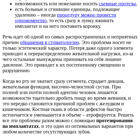
невозможность или нежелание носить
съемные протезы
,
есть больные и сгнившие единицы, подлежащие
удалению – иногда
процедуру можно провести
одномоментно
, то есть сразу в лунку вживить
имплантат и на него поставить коронку.
Речь идет об одной из самых распространенных и неприятных
причин
обращения в стоматологию
. Это проблема носит не
только эстетический характер. Потеря даже одного элемента
приводит к перераспределению жевательной нагрузки, из-за
чего остальные вынуждены принимать на себя лишние
давление. Это приводит к их постепенному смещению и
разрушению.
Когда во рту не хватает сразу сегмента, страдает дикция,
жевательная функция, височно-челюстной сустав. При
полной или почти полной адентии человек лишается
возможности тщательно дробить пищу во время жевания, и
это нередко становится причиной проблем с желудком и
кишечником. Костная ткань в области дефектов быстро
истончается и уменьшается в объеме – атрофируется. Решить
все эти проблемы разом можно с помощью
протезирования
на имплантатах
, и это один из оптимальных вариантов при
любом количестве отсутствующих зубов.